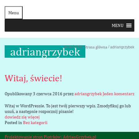
Menu
Jesteś tutaj:
/
Strona główna
adriangrzybek
adriangrzybek
Witaj, świecie!
Opublikowany
3 czerwca 2016
przez
adriangrzybek
Jeden komentarz
Witaj w WordPressie. To jest twój pierwszy wpis. Zmodyfikuj go lub
usuń, a następnie rozpocznij pisanie!
dowiedz się więcej
Posted in
Bez kategorii
Projektowanie stron Piotrków: AdrianGrzybek.pl