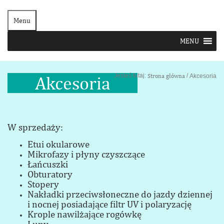
Menu
Jesteś tutaj:
/
Strona główna
Akcesoria
Akcesoria
W sprzedaży:
Etui okularowe
Mikrofazy i płyny czyszczące
Łańcuszki
Obturatory
Stopery
Nakładki przeciwsłoneczne
do jazdy dziennej
i nocnej
posiadające filtr UV i polaryzację
Krople nawilżające rogówkę